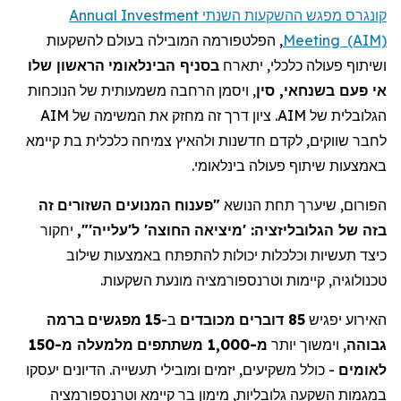
קונגרס מפגש ההשקעות השנתי Annual Investment
להשקעות
בעולם
המובילה
הפלטפורמה
,
Meeting (AIM)
שלו
הראשון
הבינלאומי
בסניף
יתארח
,
כלכלי
פעולה
ושיתוף
הנוכחות
של
משמעותית
הרחבה
ויסמן
,
סין
,
בשנחאי
פעם
אי
הגלובלית
של AIM.
ציון
דרך
זה
מחזק
את
המשימה
של AIM
קיימא
בת
כלכלית
צמיחה
ולהאיץ
חדשנות
לקדם
,
שווקים
לחבר
.
בינלאומי
פעולה
שיתוף
באמצעות
זה
השזורים
המנועים
פענוח
"
הנושא
תחת
שיערך
,
הפורום
יחקור
'",
ל'עלייה
'
החוצה
מיציאה
: '
הגלובליזציה
של
בזה
כיצד
תעשיות
וכלכלות
יכולות
להתפתח
באמצעות
שילוב
.
השקעות
מונעת
וטרנספורמציה
קיימות
,
טכנולוגיה
ברמה
מפגשים
15
ב-
מכובדים
דוברים
85
יפגיש
האירוע
מ-150
מלמעלה
משתתפים
מ-1,000
יותר
וימשוך
,
גבוהה
יעסקו
הדיונים
.
תעשייה
ומובילי
יזמים
,
משקיעים
כולל
-
לאומים
וטרנספורמציה
קיימא
בר
מימון
,
גלובליות
השקעה
במגמות