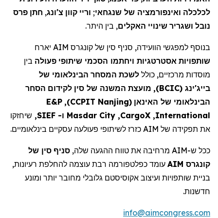
פרס
חתן
,
צ'ונג
קוון
וריי
;
שנגחאי
של
ואינפורמציה
לכלכלה
.
היתר
בין
,
האקלים
שינויי
ושגריר
נובל
יארח
של קונגרס AIM
סין
סניף
,
הוועידה
למפגשי
בנוסף
שותפויות
אסטרטגיות
ו
יחתמו הסכמי שיתופי
פעולה
בין
של
הבינלאומי
המסחר
לשכת
כולל
,
מרכזיים
מוסדות
הסחר
לקידום
סין
של
המשנה
מועצת
),
(BCIC
בייג'ינג
E&P
),
CCPIT
Nanjing
(
האינאן
של
הבינלאומי
שיחזקו
,
SIEF
ו-
Masdar City
,
CargoX
,
International
עסקיים בינלאומיים.
פעולעה
כזרז לשיתופי
AIM
את תפקידה של
של
סין
סניף
,
שלה
ההגעה
טווח
את
מרחיבה
ש-AIM
ככל
,
רעיונות
להחלפת
עוצמה
רבת
כפלטפורמה
עומד
קונגרס AIM
בניית
שותפויות
ועיצוב
אקוסיסטם
גלובלי
מחובר
יותר
ומונע
.
חדשנות
info@aimcongress.com