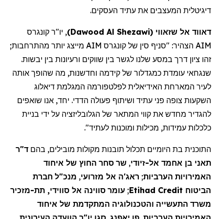
.
העסקים
עתיד
את
המעצבים
דיגיטלית
יו"ר קונגרס
,
)
Dawood Al Shezawi
(
שזאווי
אל
דאווד
;
מהתרחבות
יותר
מייצג
של קונגרס AIM
סין
סניף
"
הצהיר:
AIM
.
יבשות
בין
ורעיונות
שווקים
בין
לגשר
שלנו
במסע
דרך
זהו ציון
אותה
שהופך
מה
,
וחדשנות
קידמה
של
כמגדלור
עומדת
שנגחאי
לעיר
המארחת
האידיאלית
לפלטפורמה
המגלמת
דיאלוג
שואפים
אנו
,
יחד
.
הדדי
פעולה
ושיתוף
עתיד
פני
צופה
השקעות
להגדיר
מחדש
את
קווי
המתאר
של
הגלובליזציה
על
ידי
בניית
".
לעתיד
ומוכנות
מכילות
,
עמידות
כלכלות
ד"ר
בהם
,
מובילים
מקולות
תובנות
תכלול
היומיים
בת
התוכנית
איחוד
של
החוץ
סחר
שר
,
זיודי
אל-
אחמד
בן
תאני
חברת
מנכ"ל
,
מזרועי
אל
ראג'ה
;
הערביות
האמירויות
תת-מזכיר
,
סווידי
אל
סווינה
עומר
;
Etihad Credit
הביטוח
משרד
התעשייה
והטכנולוגיה
המתקדמת
של
איחוד
העירונית
הוועדה
יו"ר
סגן
,
יאפנג
פו
,
הערביות
האמירויות